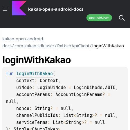
kakao-open-android-docs
androidJvm
kakao-open-android-
docs
/
com.kakao.sdk.user
/
RxUserApiClient
/
loginWithKakao
login
With
Kakao
fun 
loginWithKakao
(
context
: 
Context
, 
uiMode
: 
LoginUiMode
 = 
LoginUiMode.AUTO
, 
accountParams
: 
AccountLoginParams
?
 = 
null
, 
nonce
: 
String
?
 = 
null
, 
channelPublicIds
: 
List
<
String
>
?
 = 
null
, 
serviceTerms
: 
List
<
String
>
?
 = 
null
)
: 
Single
<
OAuthToken
>