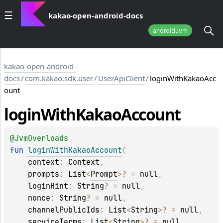
kakao-open-android-docs
androidJvm
kakao-open-android-
docs
/
com.kakao.sdk.user
/
UserApiClient
/
loginWithKakaoAcc
ount
login
With
Kakao
Account
@
JvmOverloads
fun 
loginWithKakaoAccount
(
context
: 
Context
, 
prompts
: 
List
<
Prompt
>
?
 = 
null
, 
loginHint
: 
String
?
 = 
null
, 
nonce
: 
String
?
 = 
null
, 
channelPublicIds
: 
List
<
String
>
?
 = 
null
, 
serviceTerms
: 
List
<
String
>
?
 = 
null
, 