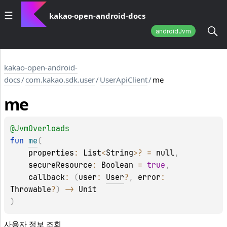
kakao-open-android-docs
androidJvm
kakao-open-android-
docs
/
com.kakao.sdk.user
/
UserApiClient
/
me
me
@
JvmOverloads
fun 
me
(
properties
: 
List
<
String
>
?
 = 
null
, 
secureResource
: 
Boolean
 = 
true
, 
callback
: 
(
user
: 
User
?
, 
error
: 
Throwable
?
)
 -> 
Unit
)
사용자 정보 조회