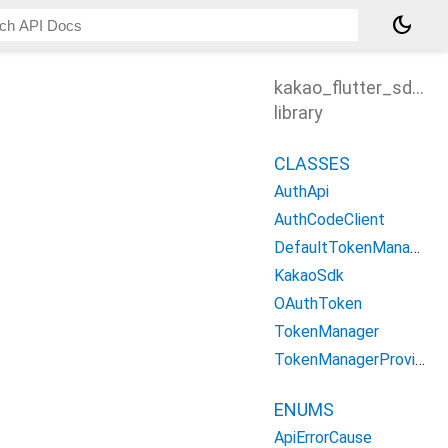
dark_mode
kakao_flutter_sdk_a
library
CLASSES
AuthApi
AuthCodeClient
DefaultTokenManager
KakaoSdk
OAuthToken
TokenManager
TokenManagerProvider
ENUMS
ApiErrorCause