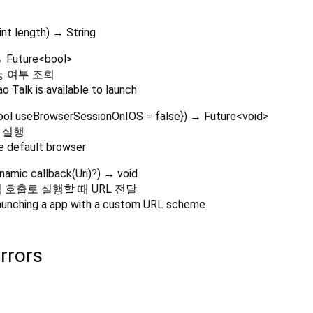
int
length
)
→ String
 Future
<
bool
>
능 여부 조회
 Talk is available to launch
ool
useBrowserSessionOnIOS
=
false
})
→ Future
<
void
>
L 실행
e default browser
namic
callback
(
Uri
)?
)
→ void
킴 호출로 실행할 때 URL 전달
aunching a app with a custom URL scheme
rrors