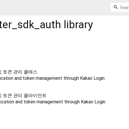
ter_sdk_auth
library
및 토큰 관리 클래스
tication and token management through Kakao Login
 및 토큰 관리 클라이언트
ntication and token management through Kakao Login