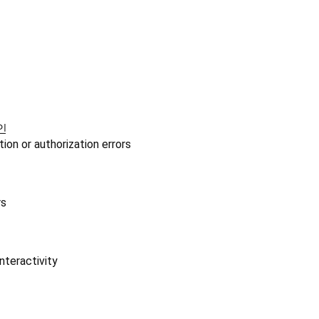
인
ion or authorization errors
인
rs
nteractivity