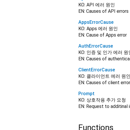
KO: API 에러 원인
EN: Causes of API errors
AppsErrorCause
KO: Apps 에러 원인
EN: Cause of Apps error
AuthErrorCause
KO: 인증 및 인가 에러 원
EN: Causes of authenticat
ClientErrorCause
KO: 클라이언트 에러 원
EN: Causes of client erro
Prompt
KO: 상호작용 추가 요청
EN: Request to additinal i
Functions