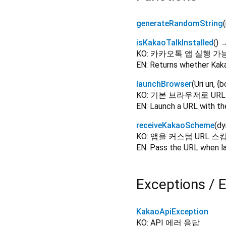
generateRandomString
(
isKakaoTalkInstalled
(
)
→
KO: 카카오톡 앱 실행 가
EN: Returns whether Kakao
launchBrowser
(
Uri
uri
, {
b
KO: 기본 브라우저로 UR
EN: Launch a URL with th
receiveKakaoScheme
(
dy
KO: 앱을 커스텀 URL 스
EN: Pass the URL when l
Exceptions / E
KakaoApiException
KO: API 에러 응답