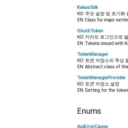
KakaoSdk
KO: 주요 설정 및 초기화
EN: Class for major setting
OAuthToken
KO: 카카오 로그인으로 
EN: Tokens issued with K
TokenManager
KO: 토큰 저장소의 추상
EN: Abstract class of th
TokenManagerProvider
KO: 토큰 저장소 설정
EN: Setting for the toke
Enums
ApiErrorCause