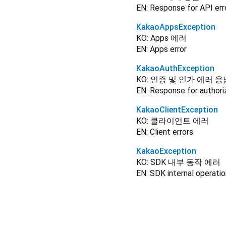
EN: Response for API err
KakaoAppsException
KO: Apps 에러
EN: Apps error
KakaoAuthException
KO: 인증 및 인가 에러 응
EN: Response for authoriz
KakaoClientException
KO: 클라이언트 에러
EN: Client errors
KakaoException
KO: SDK 내부 동작 에러
EN: SDK internal operatio