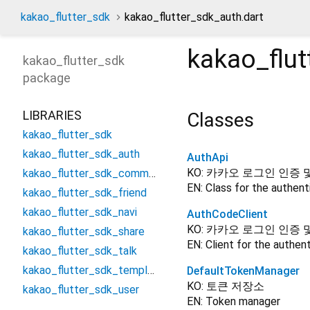
kakao_flutter_sdk
kakao_flutter_sdk_auth.dart
kakao_flut
kakao_flutter_sdk
package
LIBRARIES
Classes
kakao_flutter_sdk
kakao_flutter_sdk_auth
AuthApi
KO: 카카오 로그인 인증 
kakao_flutter_sdk_common
EN: Class for the authen
kakao_flutter_sdk_friend
kakao_flutter_sdk_navi
AuthCodeClient
KO: 카카오 로그인 인증
kakao_flutter_sdk_share
EN: Client for the authe
kakao_flutter_sdk_talk
kakao_flutter_sdk_template
DefaultTokenManager
KO: 토큰 저장소
kakao_flutter_sdk_user
EN: Token manager