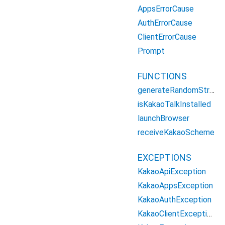
AppsErrorCause
AuthErrorCause
ClientErrorCause
Prompt
FUNCTIONS
generateRandomString
isKakaoTalkInstalled
launchBrowser
receiveKakaoScheme
EXCEPTIONS
KakaoApiException
KakaoAppsException
KakaoAuthException
KakaoClientException