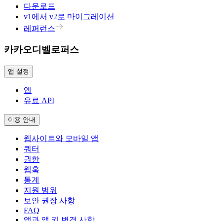
다운로드
v1에서 v2로 마이그레이션
레퍼런스
카카오디벨로퍼스
앱 설정
앱
유료 API
이용 안내
웹사이트와 모바일 앱
쿼터
권한
웹훅
통계
지원 범위
보안 권장 사항
FAQ
앱과 앱 키 변경 사항