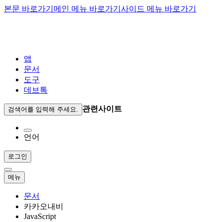
본문 바로가기
메인 메뉴 바로가기
사이드 메뉴 바로가기
앱
문서
도구
데브톡
관련사이트
검색어를 입력해 주세요.
언어
로그인
메뉴
문서
카카오내비
JavaScript