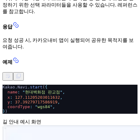
정하기 위한 선택 파라미터들을 사용할 수 있습니다. 레퍼런스
를 참고합니다.
응답
요청 성공 시, 카카오내비 앱이 실행되어 공유한 목적지를 보
여줍니다.
예제
Kakao
.
Navi
.
start
(
{
name
: "
현대백화점 판교점
",
x
:
127.11205203011632
,
y
:
37.39279717586919
,
coordType
: "
wgs84
",
}
)
길 안내 예시 화면