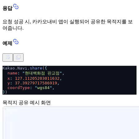
응답
요청 성공 시, 카카오내비 앱이 실행되어 공유한 목적지를 보
여줍니다.
예제
Kakao
.
Navi
.
share
(
{
name
: "
현대백화점 판교점
",
x
:
127.11205203011632
,
y
:
37.39279717586919
,
coordType
: "
wgs84
",
}
)
목적지 공유 예시 화면