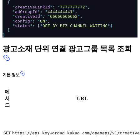
{
"
creativeLinkId
": "
7777777772
",
"
adGroupId
": "
4444444441
",
"
creativeId
": "
66666666662
",
"
config
": "
ON
",
"
status
": ["
OFF_BY_BIZ_CHANNEL_WAITING
"]
}
]
광고소재 단위 연결 광고그룹 목록 조회
기본 정보
메
서
URL
드
GET
https://api.keywordad.kakao.com/openapi/v1/creative