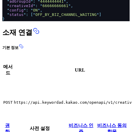
"
adGroupId
": "
4444444441
",
"
creativeId
": "
66666666661
",
"
config
": "
ON
",
"
status
": ["
OFF_BY_BIZ_CHANNEL_WAITING
"]
}
소재 연결
기본 정보
메서
URL
드
POST
https://api.keywordad.kakao.com/openapi/v1/creativ
권
비즈니스 인
비즈니스 동의
사전 설정
한
증
항목