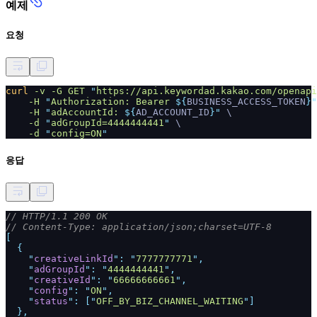
예제
요청
curl
-v -G GET
"
https://api.keywordad.kakao.com/openapi
-H
"
Authorization: Bearer
${
BUSINESS_ACCESS_TOKEN
}"
-H
"
adAccountId:
${
AD_ACCOUNT_ID
}"
\
-d
"
adGroupId=4444444441
"
\
-d
"
config=ON
"
응답
// HTTP/1.1 200 OK
// Content-Type: application/json;charset=UTF-8
[
{
"
creativeLinkId
": "
7777777771
",
"
adGroupId
": "
4444444441
",
"
creativeId
": "
66666666661
",
"
config
": "
ON
",
"
status
": ["
OFF_BY_BIZ_CHANNEL_WAITING
"]
},