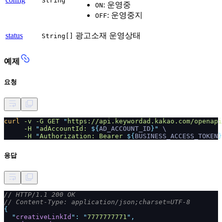
String
: 운영중
ON
: 운영중지
OFF
status
광고소재 운영상태
String[]
예제
요청
curl
-v -G GET
"
https://api.keywordad.kakao.com/openapi
-H
"
adAccountId:
${
AD_ACCOUNT_ID
}"
\
-H
"
Authorization: Bearer
${
BUSINESS_ACCESS_TOKEN
}
응답
// HTTP/1.1 200 OK
// Content-Type: application/json;charset=UTF-8
{
"
creativeLinkId
": "
7777777771
",