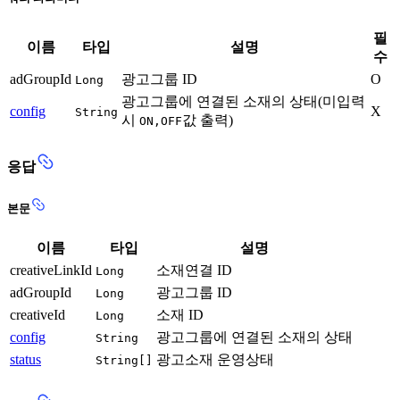
필
이름
타입
설명
수
adGroupId
광고그룹 ID
O
Long
광고그룹에 연결된 소재의 상태(미입력
config
X
String
시
값 출력)
ON,OFF
응답
본문
이름
타입
설명
creativeLinkId
소재연결 ID
Long
adGroupId
광고그룹 ID
Long
creativeId
소재 ID
Long
config
광고그룹에 연결된 소재의 상태
String
status
광고소재 운영상태
String[]