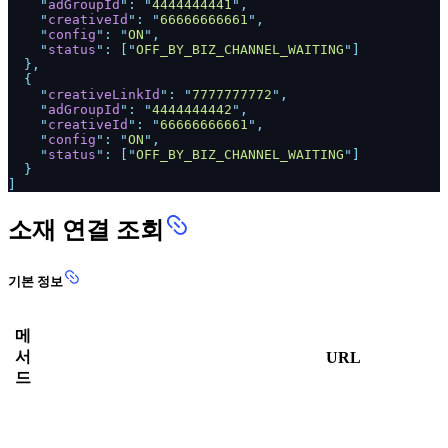
"
adGroupId
": "
4444444441
",
"
creativeId
": "
66666666661
",
"
config
": "
ON
",
"
status
": ["
OFF_BY_BIZ_CHANNEL_WAITING
"]
},
{
"
creativeLinkId
": "
7777777772
",
"
adGroupId
": "
4444444442
",
"
creativeId
": "
66666666661
",
"
config
": "
ON
",
"
status
": ["
OFF_BY_BIZ_CHANNEL_WAITING
"]
}
]
소재 연결 조회
기본 정보
메
서
URL
드