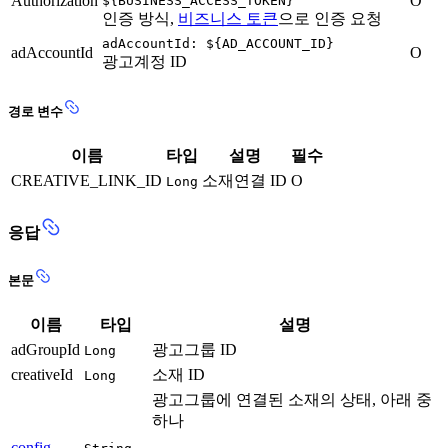
Authorization
O
${BUSINESS_ACCESS_TOKEN}
인증 방식,
비즈니스 토큰
으로 인증 요청
adAccountId: ${AD_ACCOUNT_ID}
adAccountId
O
광고계정 ID
경로 변수
이름
타입
설명
필수
CREATIVE_LINK_ID
소재연결 ID
O
Long
응답
본문
이름
타입
설명
adGroupId
광고그룹 ID
Long
creativeId
소재 ID
Long
광고그룹에 연결된 소재의 상태, 아래 중
하나
config