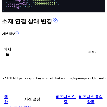
"
creativeId
": "
66666666661
",
"
config
": "
ON
"
}
소재 연결 상태 변경
기본 정보
메서
URL
드
PATCH
https://api.keywordad.kakao.com/openapi/v1/creati
권
비즈니스 인
비즈니스 동의
사전 설정
한
증
항목