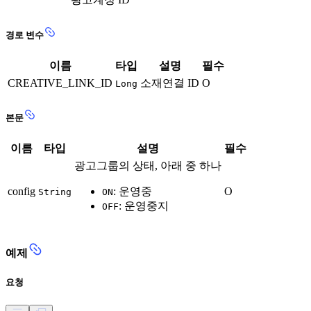
경로 변수
이름
타입
설명
필수
CREATIVE_LINK_ID
소재연결 ID
O
Long
본문
이름
타입
설명
필수
광고그룹의 상태, 아래 중 하나
config
: 운영중
O
String
ON
: 운영중지
OFF
예제
요청