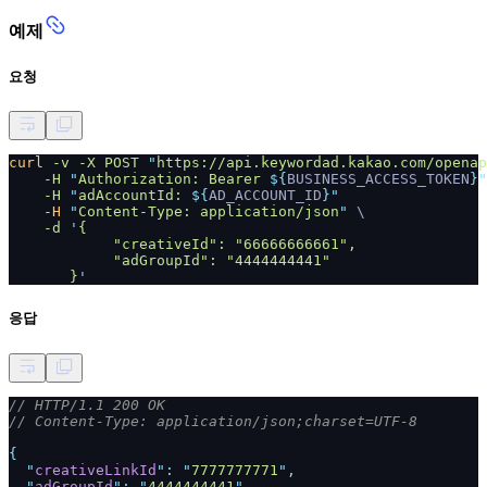
예제
요청
curl
-v -X POST
"
https://api.keywordad.kakao.com/openap
-H
"
Authorization: Bearer
${
BUSINESS_ACCESS_TOKEN
}"
-H
"
adAccountId:
${
AD_ACCOUNT_ID
}"
-H
"
Content-Type: application/json
"
\
-d
'
{
"creativeId": "66666666661",
"adGroupId": "4444444441"
}
'
응답
// HTTP/1.1 200 OK
// Content-Type: application/json;charset=UTF-8
{
"
creativeLinkId
": "
7777777771
",
"
adGroupId
": "
4444444441
",