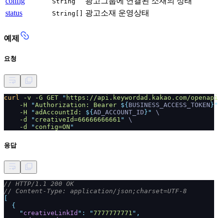
config
광고그룹에 연결된 소재의 상태
String
status
광고소재 운영상태
String[]
예제
요청
curl
-v -G GET
"
https://api.keywordad.kakao.com/openapi
-H
"
Authorization: Bearer
${
BUSINESS_ACCESS_TOKEN
}"
-H
"
adAccountId:
${
AD_ACCOUNT_ID
}"
\
-d
"
creativeId=66666666661
"
\
-d
"
config=ON
"
응답
// HTTP/1.1 200 OK
// Content-Type: application/json;charset=UTF-8
[
{
"
creativeLinkId
": "
7777777771
",