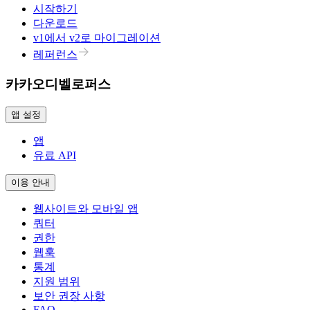
시작하기
다운로드
v1에서 v2로 마이그레이션
레퍼런스
카카오디벨로퍼스
앱 설정
앱
유료 API
이용 안내
웹사이트와 모바일 앱
쿼터
권한
웹훅
통계
지원 범위
보안 권장 사항
FAQ