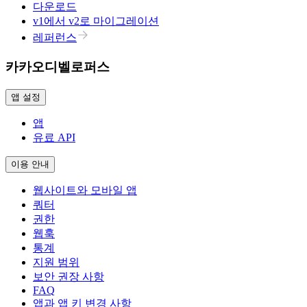
다운로드
v1에서 v2로 마이그레이션
레퍼런스
카카오디벨로퍼스
앱 설정
앱
유료 API
이용 안내
웹사이트와 모바일 앱
쿼터
권한
웹훅
통계
지원 범위
보안 권장 사항
FAQ
앱과 앱 키 변경 사항