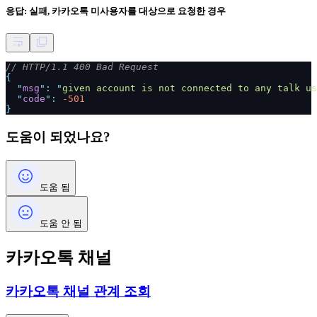
응답: 실패, 카카오톡 미사용자를 대상으로 요청한 경우
// HTTP/1.1 400 Bad Request
{
"
msg
": "
given account is not connected to any talk us
"
code
":
-501
}
도움이 되었나요?
도움 됨
도움 안 됨
카카오톡 채널
카카오톡 채널 관계 조회