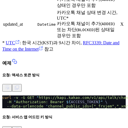
상태인 경우만 포함
카카오톡 채널 상태 변경 시간,
UTC*
카카오톡 채널이 추가(
)
updated_at
ADDED
X
Datetime
또는 차단(
)된 상태일
BLOCKED
경우만 포함
*
UTC
: 한국 시간(KST)과 9시간 차이,
RFC3339: Date and
Time on the Internet
참고
예제
요청: 액세스 토큰 방식
curl
-v -G GET
"
https://kapi.kakao.com/v1/api/talk/chan
-H
"
Authorization: Bearer
${
ACCESS_TOKEN
}"
\
--data-urlencode
'
channel_public_ids=["_frxjem","_xnr
요청: 서비스 앱 어드민 키 방식