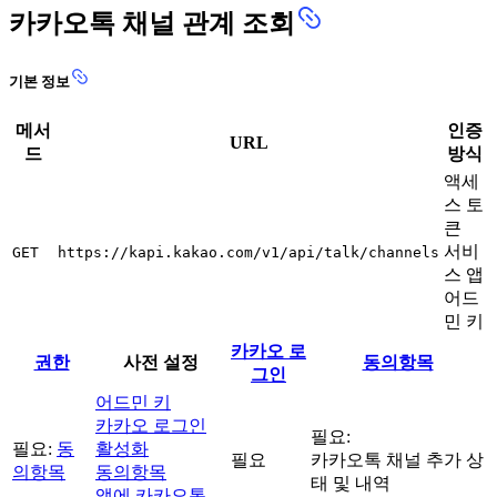
카카오톡 채널 관계 조회
기본 정보
메서
인증
URL
드
방식
액세
스 토
큰
서비
GET
https://kapi.kakao.com/v1/api/talk/channels
스 앱
어드
민 키
카카오 로
권한
사전 설정
동의항목
그인
어드민 키
카카오 로그인
필요:
필요:
동
활성화
필요
카카오톡 채널 추가 상
의항목
동의항목
태 및 내역
앱에 카카오톡