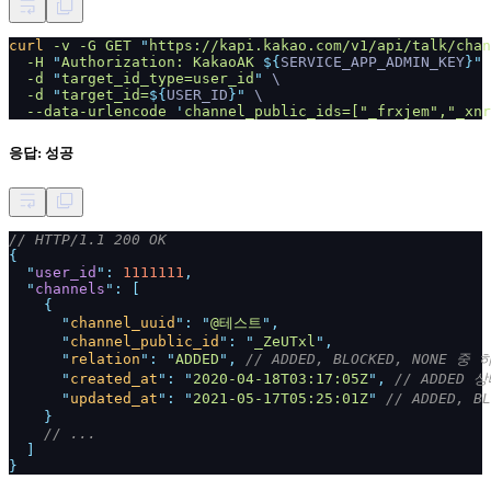
curl
-v -G GET
"
https://kapi.kakao.com/v1/api/talk/chan
-H
"
Authorization: KakaoAK
${
SERVICE_APP_ADMIN_KEY
}"
-d
"
target_id_type=user_id
"
\
-d
"
target_id=
${
USER_ID
}"
\
--data-urlencode
'
channel_public_ids=["_frxjem","_xnr
응답: 성공
// HTTP/1.1 200 OK
{
"
user_id
":
1111111
,
"
channels
": [
{
"
channel_uuid
": "
@테스트
",
"
channel_public_id
": "
_ZeUTxl
",
"
relation
": "
ADDED
",
// ADDED, BLOCKED, NONE 중 
"
created_at
": "
2020-04-18T03:17:05Z
",
// ADDED
"
updated_at
": "
2021-05-17T05:25:01Z
"
// ADDED, 
}
// ...
]
}