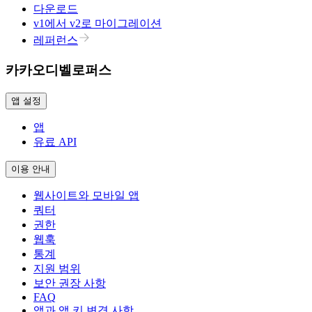
다운로드
v1에서 v2로 마이그레이션
레퍼런스
카카오디벨로퍼스
앱 설정
앱
유료 API
이용 안내
웹사이트와 모바일 앱
쿼터
권한
웹훅
통계
지원 범위
보안 권장 사항
FAQ
앱과 앱 키 변경 사항